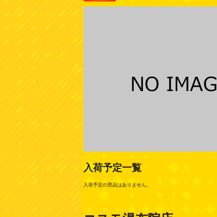
入荷予定一覧
入荷予定の景品はありません。