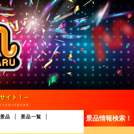
報サイト！～
イトとなっております。
景品
景品一覧
景品情報検索！