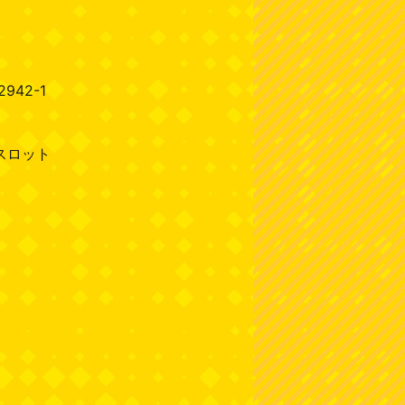
42-1
スロット