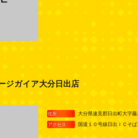
ージガイア大分日出店
大分県速見郡日出町大字藤原2
住所
国道１０号線日出ＩＣそば
アクセス