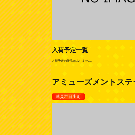
入荷予定一覧
入荷予定の景品はありません。
アミューズメントステ
速見郡日出町