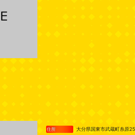
大分県国東市武蔵町糸原258
住所