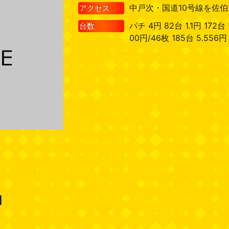
中戸次・国道10号線を佐
アクセス
パチ 4円 82台 1.1円 172
台数
00円/46枚 185台 5.556
I