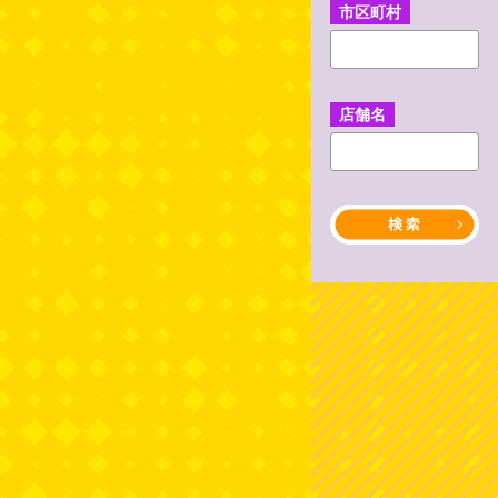
市区町村
店舗名