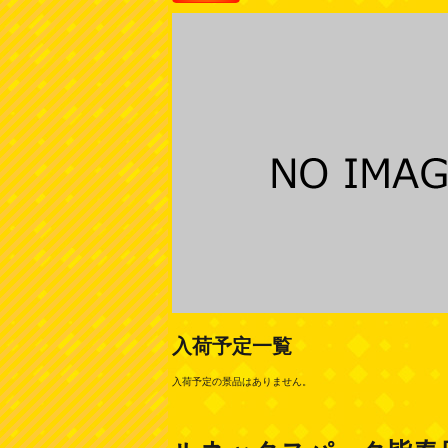
入荷予定一覧
入荷予定の景品はありません。