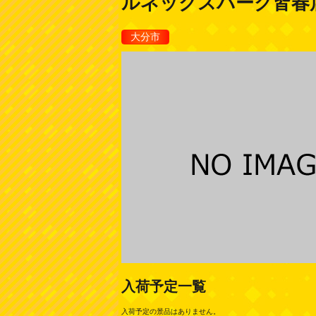
ルネックスパーク皆春
大分市
入荷予定一覧
入荷予定の景品はありません。