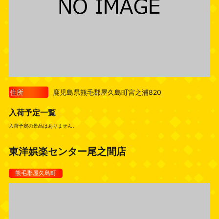
住所
鹿児島県熊毛郡屋久島町宮之浦820
入荷予定一覧
入荷予定の景品はありません。
東洋娯楽センター尾之間店
熊毛郡屋久島町