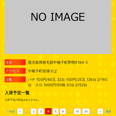
住所
鹿児島県熊毛郡中種子町野間5184-3
アクセス
中種子町役場そば
台数
パチ 100円/80玉 32台 100円/25玉 128台 計160
台 スロ 1000円/50枚 52台 計52台
入荷予定一覧
入荷予定の景品はありません。
« 先頭
«
...
2
3
4
5
6
...
10
20
...
»
最後
»