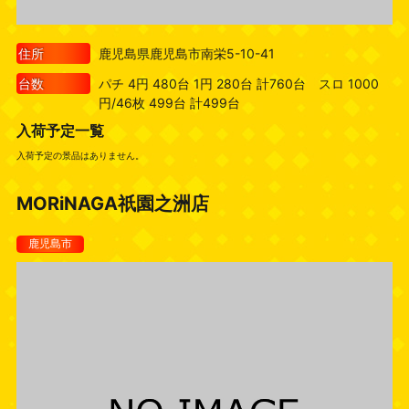
住所
鹿児島県鹿児島市南栄5-10-41
台数
パチ 4円 480台 1円 280台 計760台 スロ 1000
円/46枚 499台 計499台
入荷予定一覧
入荷予定の景品はありません。
MORiNAGA祇園之洲店
鹿児島市