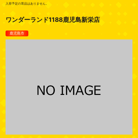
入荷予定の景品はありません。
ワンダーランド1188鹿児島新栄店
鹿児島市