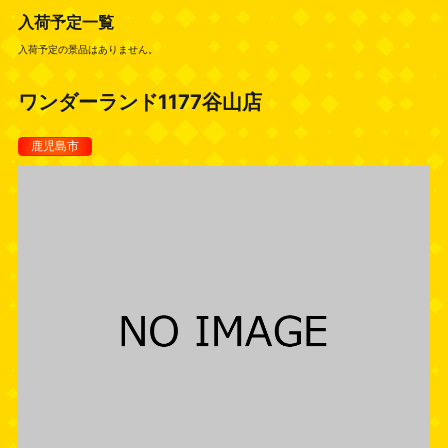
入荷予定一覧
入荷予定の景品はありません。
ワンダーランド1177谷山店
鹿児島市