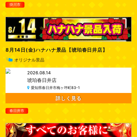
掛川市
8月14日(金)ハナハナ景品【琥珀春日井店】
└
オリジナル景品
2026.08.14
琥珀春日井店
愛知県春日井市梅ヶ坪町83-1
詳しく見る
春日井市