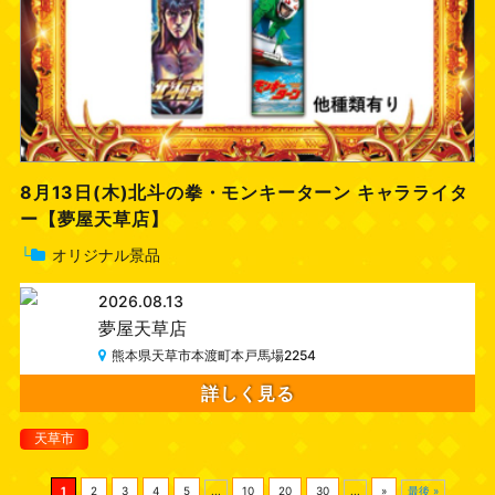
8月13日(木)北斗の拳・モンキーターン キャラライタ
ー【夢屋天草店】
└
オリジナル景品
2026.08.13
夢屋天草店
熊本県天草市本渡町本戸馬場2254
詳しく見る
天草市
1
2
3
4
5
...
10
20
30
...
»
最後 »