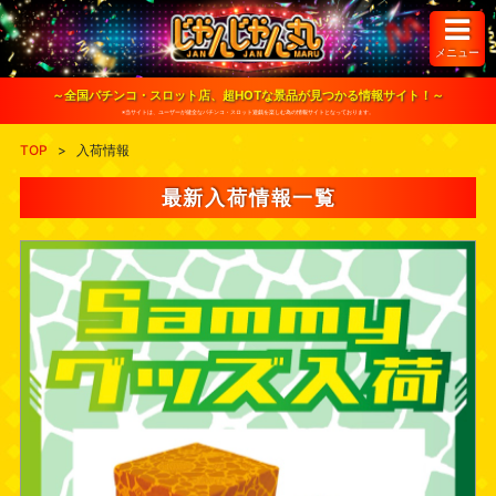
S
k
i
メニュー
p
t
o
～全国パチンコ・スロット店、超HOTな景品が見つかる情報サイト！～
c
※当サイトは、ユーザーが健全なパチンコ・スロット遊戯を楽しむ為の情報サイトとなっております。
o
n
TOP
>
入荷情報
t
e
n
最新入荷情報一覧
t