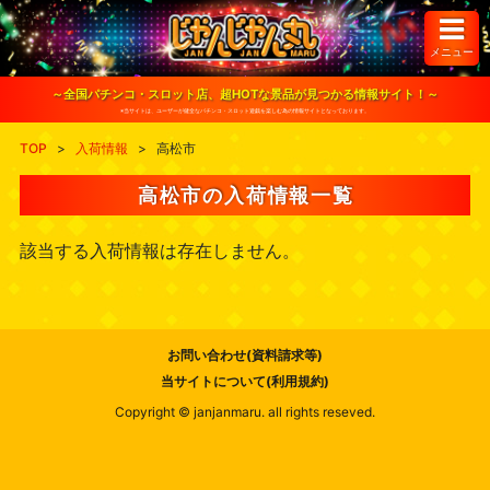
S
k
i
メニュー
p
t
o
～全国パチンコ・スロット店、超HOTな景品が見つかる情報サイト！～
c
※当サイトは、ユーザーが健全なパチンコ・スロット遊戯を楽しむ為の情報サイトとなっております。
o
n
TOP
>
入荷情報
>
高松市
t
e
n
高松市の入荷情報一覧
t
該当する入荷情報は存在しません。
お問い合わせ(資料請求等)
当サイトについて(利用規約)
Copyright © janjanmaru. all rights reseved.