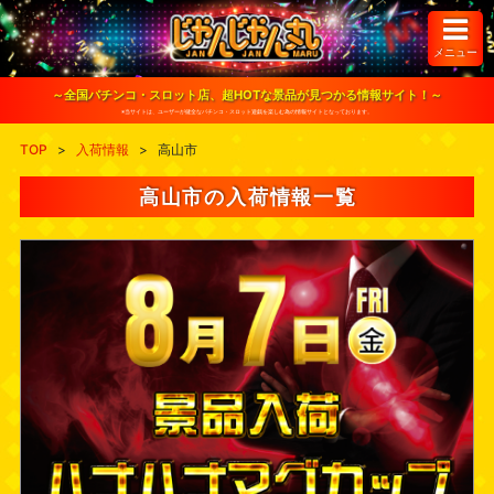
S
k
i
メニュー
p
t
o
～全国パチンコ・スロット店、超HOTな景品が見つかる情報サイト！～
c
※当サイトは、ユーザーが健全なパチンコ・スロット遊戯を楽しむ為の情報サイトとなっております。
o
n
TOP
>
入荷情報
>
高山市
t
e
n
高山市の入荷情報一覧
t