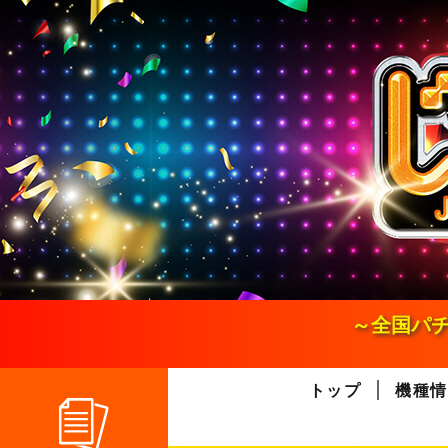
S
k
i
p
t
o
c
o
n
t
e
n
t
～全国パチ
トップ
機種情