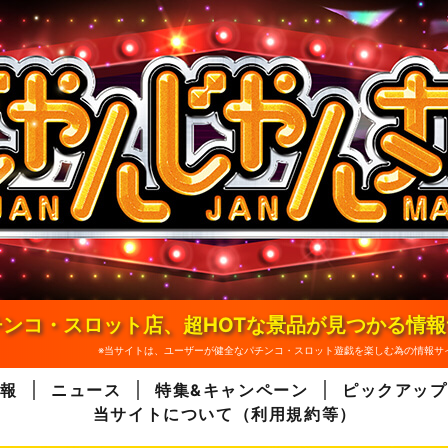
ンコ・スロット店、超HOTな景品が見つかる情
※当サイトは、ユーザーが健全なパチンコ・スロット遊戯を楽しむ為の情報サ
報
ニュース
特集&キャンペーン
ピックアップ
当サイトについて（利用規約等）