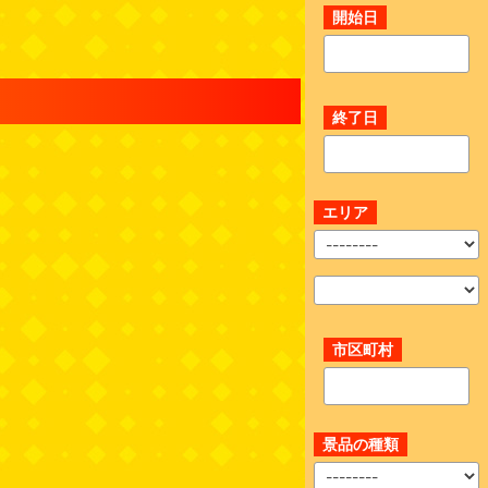
開始日
終了日
エリア
市区町村
景品の種類