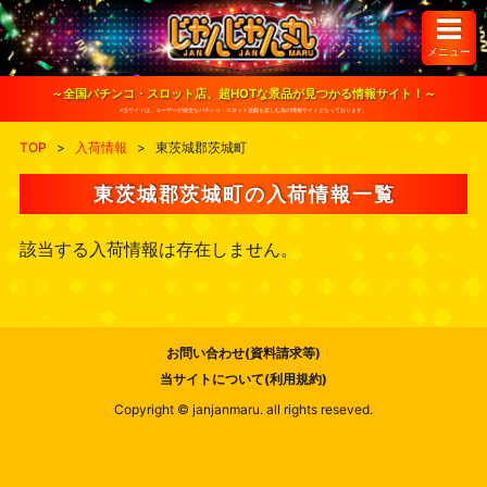
S
k
i
メニュー
p
t
o
～全国パチンコ・スロット店、超HOTな景品が見つかる情報サイト！～
c
※当サイトは、ユーザーが健全なパチンコ・スロット遊戯を楽しむ為の情報サイトとなっております。
o
n
TOP
>
入荷情報
>
東茨城郡茨城町
t
e
n
東茨城郡茨城町の入荷情報一覧
t
該当する入荷情報は存在しません。
お問い合わせ(資料請求等)
当サイトについて(利用規約)
Copyright © janjanmaru. all rights reseved.