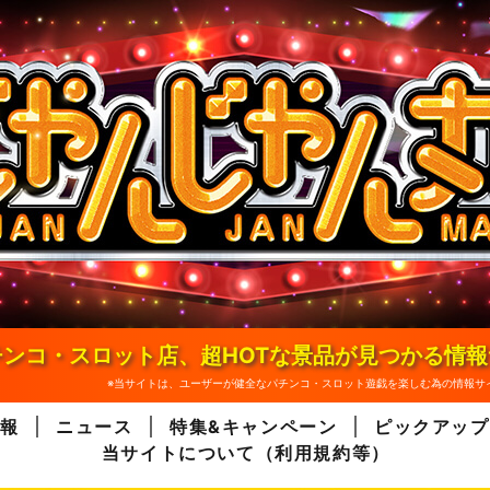
ンコ・スロット店、超HOTな景品が見つかる情
※当サイトは、ユーザーが健全なパチンコ・スロット遊戯を楽しむ為の情報サ
報
ニュース
特集&キャンペーン
ピックアップ
当サイトについて（利用規約等）