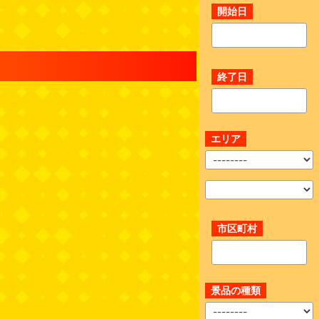
開始日
終了日
エリア
市区町村
景品の種類