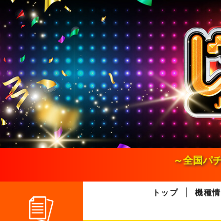
S
k
i
p
t
o
c
o
n
t
e
n
t
～全国パチ
トップ
機種情