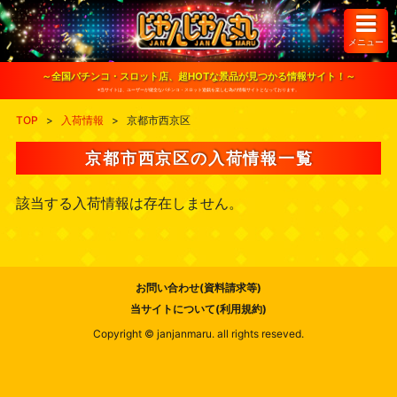
S
k
i
メニュー
p
t
o
～全国パチンコ・スロット店、超HOTな景品が見つかる情報サイト！～
c
※当サイトは、ユーザーが健全なパチンコ・スロット遊戯を楽しむ為の情報サイトとなっております。
o
n
TOP
>
入荷情報
>
京都市西京区
t
e
n
京都市西京区の入荷情報一覧
t
該当する入荷情報は存在しません。
お問い合わせ(資料請求等)
当サイトについて(利用規約)
Copyright © janjanmaru. all rights reseved.