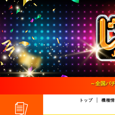
S
k
i
p
t
o
c
o
n
t
e
n
t
～全国パチ
トップ
機種情