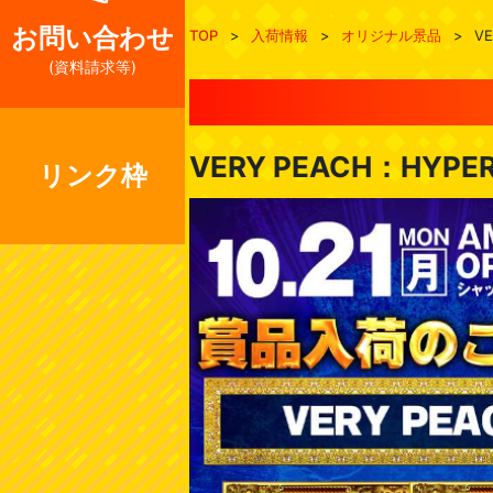
お問い合わせ
TOP
>
入荷情報
>
オリジナル景品
>
V
(資料請求等)
VERY PEACH：HYP
リンク枠