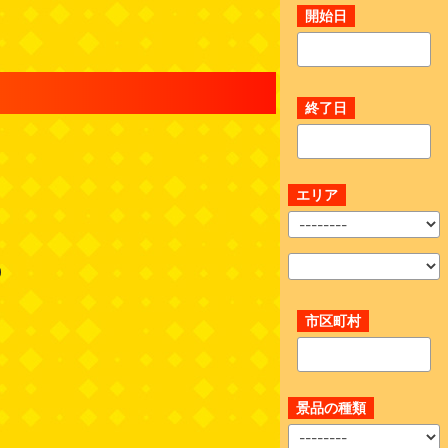
開始日
終了日
エリア
0
市区町村
景品の種類