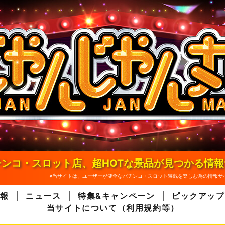
ンコ・スロット店、超HOTな景品が見つかる情
※当サイトは、ユーザーが健全なパチンコ・スロット遊戯を楽しむ為の情報サ
報
ニュース
特集&キャンペーン
ピックアップ
当サイトについて（利用規約等）