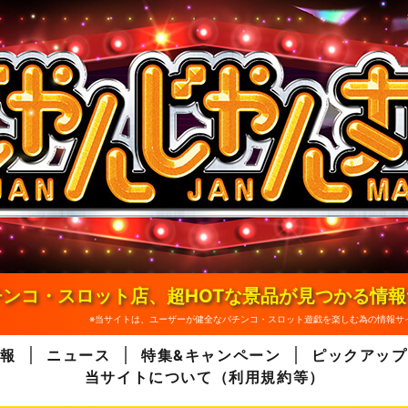
ンコ・スロット店、超HOTな景品が見つかる情
※当サイトは、ユーザーが健全なパチンコ・スロット遊戯を楽しむ為の情報サ
報
ニュース
特集&キャンペーン
ピックアップ
当サイトについて（利用規約等）