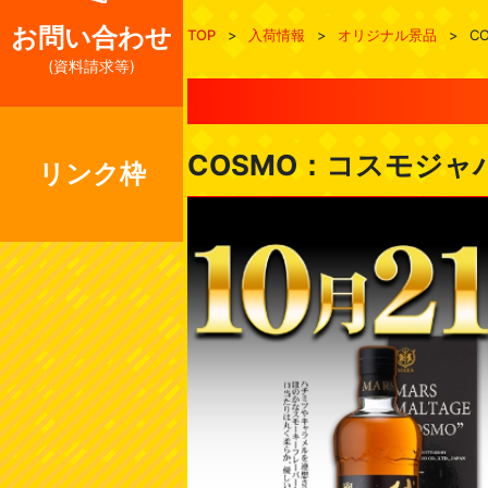
お問い合わせ
TOP
>
入荷情報
>
オリジナル景品
>
C
(資料請求等)
COSMO：コスモジャ
リンク枠