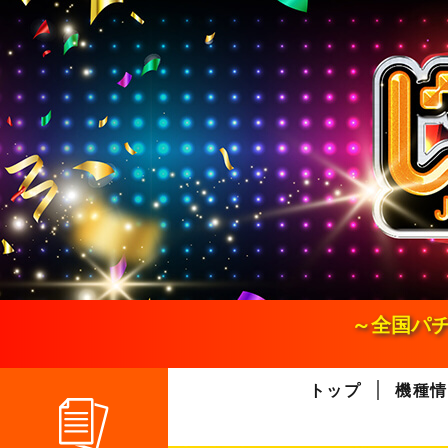
S
k
i
p
t
o
c
o
n
t
e
n
t
～全国パチ
トップ
機種情