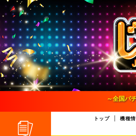
S
k
i
p
t
o
c
o
n
t
e
n
t
～全国パチ
トップ
機種情