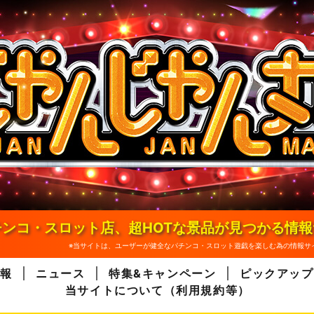
ンコ・スロット店、超HOTな景品が見つかる情
※当サイトは、ユーザーが健全なパチンコ・スロット遊戯を楽しむ為の情報サ
報
ニュース
特集&キャンペーン
ピックアップ
当サイトについて（利用規約等）