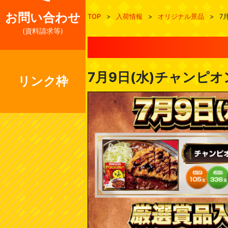
お問い合わせ
TOP
>
入荷情報
>
オリジナル景品
>
7
(資料請求等)
7月9日(水)チャンピ
リンク枠