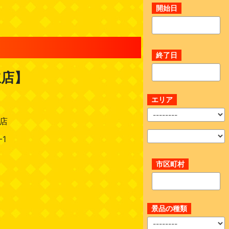
開始日
終了日
立店】
エリア
立店
1
市区町村
景品の種類