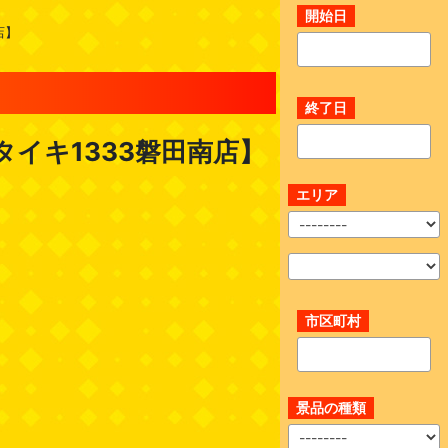
開始日
店】
終了日
タイキ1333磐田南店】
エリア
市区町村
景品の種類