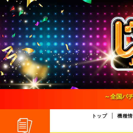
S
k
i
p
t
o
c
o
n
t
e
n
t
～全国パチ
トップ
機種情