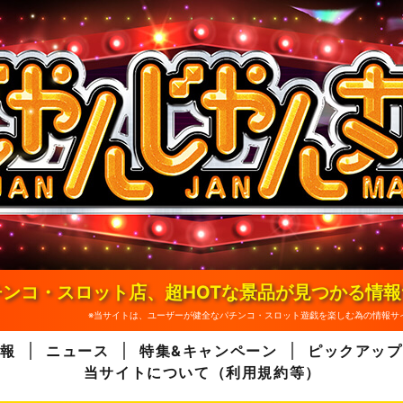
ンコ・スロット店、超HOTな景品が見つかる情
※当サイトは、ユーザーが健全なパチンコ・スロット遊戯を楽しむ為の情報サ
報
ニュース
特集&キャンペーン
ピックアップ
当サイトについて（利用規約等）