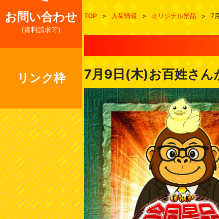
お問い合わせ
TOP
>
入荷情報
>
オリジナル景品
>
7
(資料請求等)
7月9日(木)お百姓さ
リンク枠