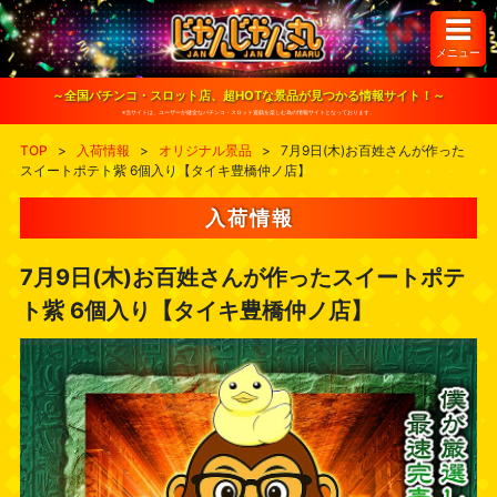
S
k
i
メニュー
p
t
o
～全国パチンコ・スロット店、超HOTな景品が見つかる情報サイト！～
c
※当サイトは、ユーザーが健全なパチンコ・スロット遊戯を楽しむ為の情報サイトとなっております。
o
n
TOP
>
入荷情報
>
オリジナル景品
>
7月9日(木)お百姓さんが作った
t
スイートポテト紫 6個入り【タイキ豊橋仲ノ店】
e
n
t
入荷情報
7月9日(木)お百姓さんが作ったスイートポテ
ト紫 6個入り【タイキ豊橋仲ノ店】