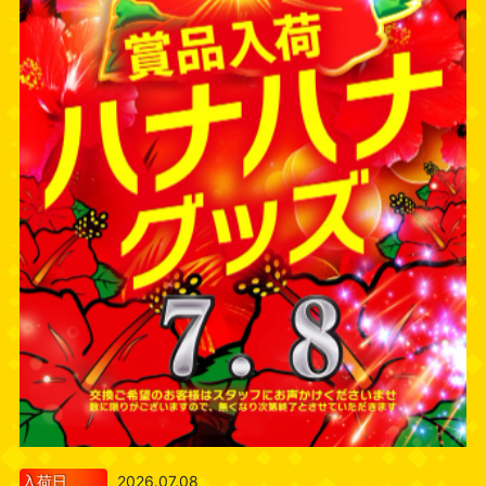
入荷日
2026.07.08