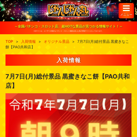
S
k
i
メニュー
p
t
o
～全国パチンコ・スロット店、超HOTな景品が見つかる情報サイト！～
c
※当サイトは、ユーザーが健全なパチンコ・スロット遊戯を楽しむ為の情報サイトとなっております。
o
n
TOP
>
入荷情報
>
オリジナル景品
>
7月7日(月)総付景品 黒蜜きなこ
t
餅【PAO共和店】
e
n
t
入荷情報
7月7日(月)総付景品 黒蜜きなこ餅【PAO共和
店】