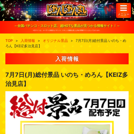
S
k
i
メニュー
p
t
o
～全国パチンコ・スロット店、超HOTな景品が見つかる情報サイト！～
c
※当サイトは、ユーザーが健全なパチンコ・スロット遊戯を楽しむ為の情報サイトとなっております。
o
n
TOP
>
入荷情報
>
オリジナル景品
>
7月7日(月)総付景品 いのち・め
t
ろん【KEIZ多治見店】
e
n
t
入荷情報
7月7日(月)総付景品 いのち・めろん【KEIZ多
治見店】