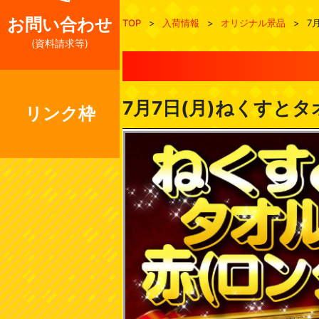
お問い合わせ
TOP
>
入荷情報
>
オリジナル景品
>
7
(資料請求等)
7月7日(月)ねくすとタ
リンク枠