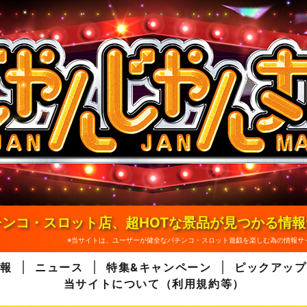
ンコ・スロット店、超HOTな景品が見つかる情
※当サイトは、ユーザーが健全なパチンコ・スロット遊戯を楽しむ為の情報サ
報
ニュース
特集&キャンペーン
ピックアップ
当サイトについて（利用規約等）