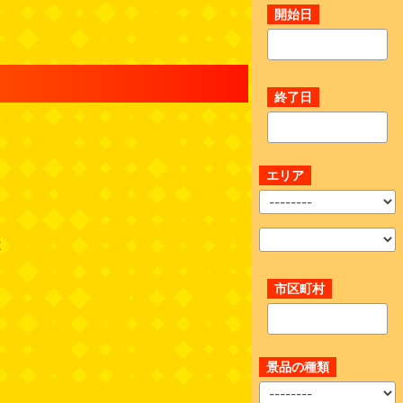
開始日
終了日
エリア
2
市区町村
景品の種類