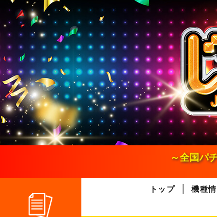
S
k
i
p
t
o
c
o
n
t
e
n
t
～全国パチ
トップ
機種情