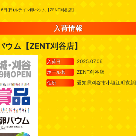
月6日(日)ルテイン卵バウム【ZENT刈谷店】
入荷情報
バウム【ZENT刈谷店】
2025.07.06
入荷日
ZENT刈谷店
ホール名
愛知県刈谷市小垣江町亥新田
住所