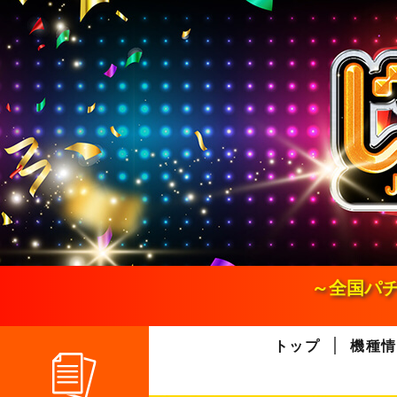
S
k
i
p
t
o
c
o
n
t
e
n
t
～全国パチ
トップ
機種情