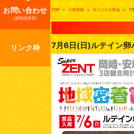
お問い合わせ
TOP
>
入荷情報
>
オリジナル景品
>
7
(資料請求等)
7月6日(日)ルテイン卵
リンク枠