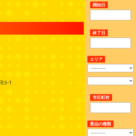
開始日
終了日
エリア
3-1
市区町村
景品の種類