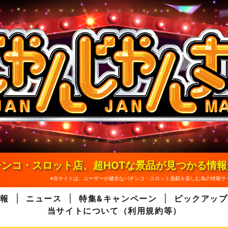
ンコ・スロット店、超HOTな景品が見つかる情
※当サイトは、ユーザーが健全なパチンコ・スロット遊戯を楽しむ為の情報サ
報
ニュース
特集&キャンペーン
ピックアップ
当サイトについて（利用規約等）