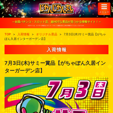
S
k
i
メニュー
p
t
o
～全国パチンコ・スロット店、超HOTな景品が見つかる情報サイト！～
c
※当サイトは、ユーザーが健全なパチンコ・スロット遊戯を楽しむ為の情報サイトとなっております。
o
n
TOP
>
入荷情報
>
オリジナル景品
>
7月3日(木)サミー賞品【がちゃ
t
ぽん久居インターガーデン店】
e
n
t
入荷情報
7月3日(木)サミー賞品【がちゃぽん久居イン
ターガーデン店】