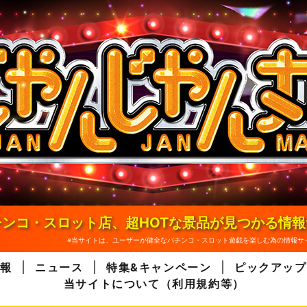
ンコ・スロット店、超HOTな景品が見つかる情
※当サイトは、ユーザーが健全なパチンコ・スロット遊戯を楽しむ為の情報サ
報
ニュース
特集&キャンペーン
ピックアップ
当サイトについて（利用規約等）