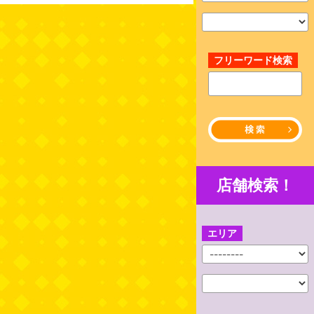
フリーワード検索
店舗検索！
エリア