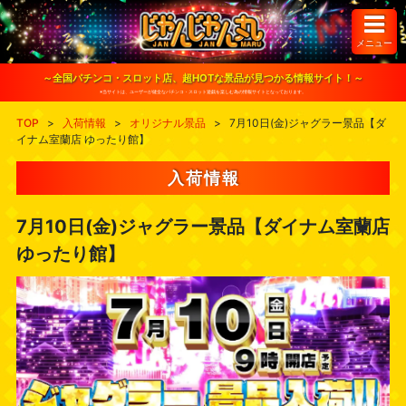
S
k
i
メニュー
p
t
o
～全国パチンコ・スロット店、超HOTな景品が見つかる情報サイト！～
c
※当サイトは、ユーザーが健全なパチンコ・スロット遊戯を楽しむ為の情報サイトとなっております。
o
n
TOP
>
入荷情報
>
オリジナル景品
>
7月10日(金)ジャグラー景品【ダ
t
イナム室蘭店 ゆったり館】
e
n
t
入荷情報
7月10日(金)ジャグラー景品【ダイナム室蘭店
ゆったり館】