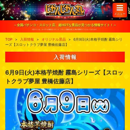
S
k
i
メニュー
p
t
o
～全国パチンコ・スロット店、超HOTな景品が見つかる情報サイト！～
c
※当サイトは、ユーザーが健全なパチンコ・スロット遊戯を楽しむ為の情報サイトとなっております。
o
n
TOP
>
入荷情報
>
オリジナル景品
>
6月9日(火)本格芋焼酎 霧島シリ
t
ーズ【スロットクラブ夢屋 豊橋佐藤店】
e
n
t
入荷情報
6月9日(火)本格芋焼酎 霧島シリーズ【スロッ
トクラブ夢屋 豊橋佐藤店】