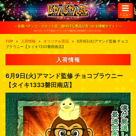
S
k
i
メニュー
p
t
o
～全国パチンコ・スロット店、超HOTな景品が見つかる情報サイト！～
c
※当サイトは、ユーザーが健全なパチンコ・スロット遊戯を楽しむ為の情報サイトとなっております。
o
n
TOP
>
入荷情報
>
オリジナル景品
>
6月9日(火)アマンド監修 チョコ
t
ブラウニー【タイキ1333磐田南店】
e
n
t
入荷情報
6月9日(火)アマンド監修 チョコブラウニー
【タイキ1333磐田南店】