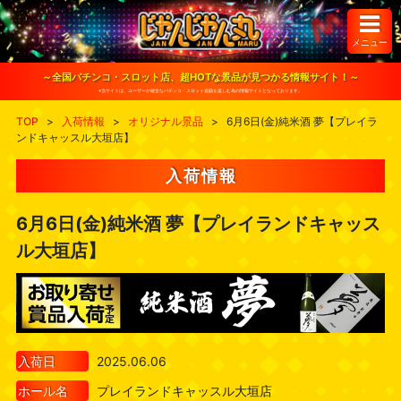
S
k
i
メニュー
p
t
o
～全国パチンコ・スロット店、超HOTな景品が見つかる情報サイト！～
c
※当サイトは、ユーザーが健全なパチンコ・スロット遊戯を楽しむ為の情報サイトとなっております。
o
n
TOP
>
入荷情報
>
オリジナル景品
>
6月6日(金)純米酒 夢【プレイラ
t
ンドキャッスル大垣店】
e
n
t
入荷情報
6月6日(金)純米酒 夢【プレイランドキャッス
ル大垣店】
入荷日
2025.06.06
ホール名
プレイランドキャッスル大垣店