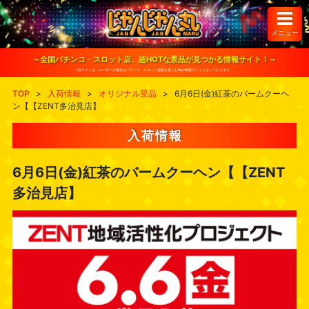
S
k
i
メニュー
p
t
o
～全国パチンコ・スロット店、超HOTな景品が見つかる情報サイト！～
c
※当サイトは、ユーザーが健全なパチンコ・スロット遊戯を楽しむ為の情報サイトとなっております。
o
n
TOP
>
入荷情報
>
オリジナル景品
>
6月6日(金)紅茶のバームクーヘ
t
ン【【ZENT多治見店】
e
n
t
入荷情報
6月6日(金)紅茶のバームクーヘン【【ZENT
多治見店】