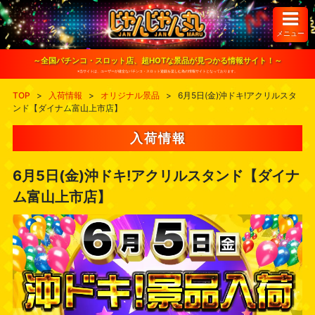
S
k
i
メニュー
p
t
o
～全国パチンコ・スロット店、超HOTな景品が見つかる情報サイト！～
c
※当サイトは、ユーザーが健全なパチンコ・スロット遊戯を楽しむ為の情報サイトとなっております。
o
n
TOP
>
入荷情報
>
オリジナル景品
>
6月5日(金)沖ドキ!アクリルスタ
t
ンド【ダイナム富山上市店】
e
n
t
入荷情報
6月5日(金)沖ドキ!アクリルスタンド【ダイナ
ム富山上市店】