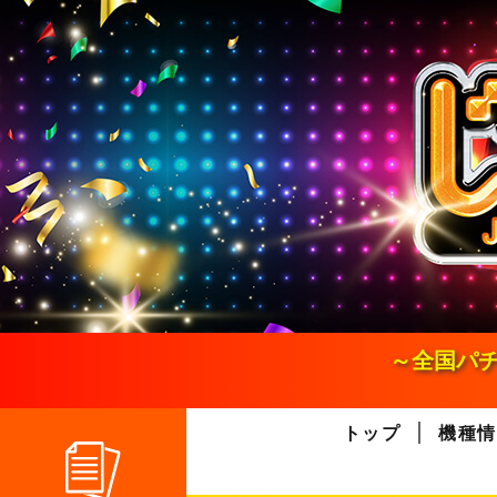
S
k
i
p
t
o
c
o
n
t
e
n
t
～全国パチ
トップ
機種情