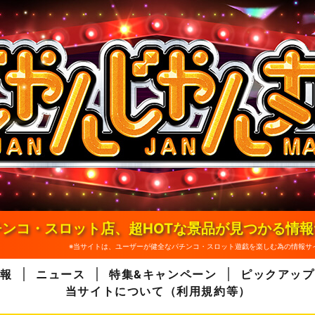
ンコ・スロット店、超HOTな景品が見つかる情
※当サイトは、ユーザーが健全なパチンコ・スロット遊戯を楽しむ為の情報サ
報
ニュース
特集&キャンペーン
ピックアップ
当サイトについて（利用規約等）