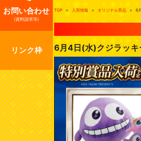
お問い合わせ
TOP
>
入荷情報
>
オリジナル景品
>
6
(資料請求等)
6月4日(水)クジラッ
リンク枠