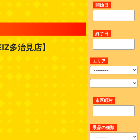
開始日
終了日
IZ多治見店】
エリア
市区町村
景品の種類