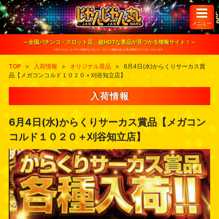
S
k
i
メニュー
p
t
o
～全国パチンコ・スロット店、超HOTな景品が見つかる情報サイト！～
c
※当サイトは、ユーザーが健全なパチンコ・スロット遊戯を楽しむ為の情報サイトとなっております。
o
n
TOP
>
入荷情報
>
オリジナル景品
>
6月4日(水)からくりサーカス賞
t
品【メガコンコルド１０２０＋刈谷知立店】
e
n
t
入荷情報
6月4日(水)からくりサーカス賞品【メガコン
コルド１０２０＋刈谷知立店】