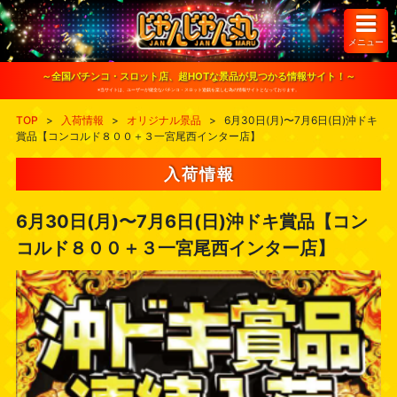
S
k
i
メニュー
p
t
o
～全国パチンコ・スロット店、超HOTな景品が見つかる情報サイト！～
c
※当サイトは、ユーザーが健全なパチンコ・スロット遊戯を楽しむ為の情報サイトとなっております。
o
n
TOP
>
入荷情報
>
オリジナル景品
>
6月30日(月)〜7月6日(日)沖ドキ
t
賞品【コンコルド８００＋３一宮尾西インター店】
e
n
t
入荷情報
6月30日(月)〜7月6日(日)沖ドキ賞品【コン
コルド８００＋３一宮尾西インター店】