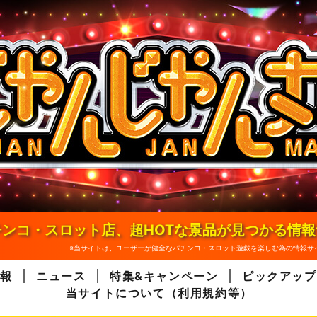
ンコ・スロット店、超HOTな景品が見つかる情
※当サイトは、ユーザーが健全なパチンコ・スロット遊戯を楽しむ為の情報サ
報
ニュース
特集&キャンペーン
ピックアップ
当サイトについて（利用規約等）