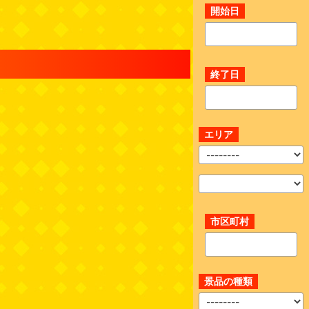
開始日
終了日
エリア
市区町村
景品の種類