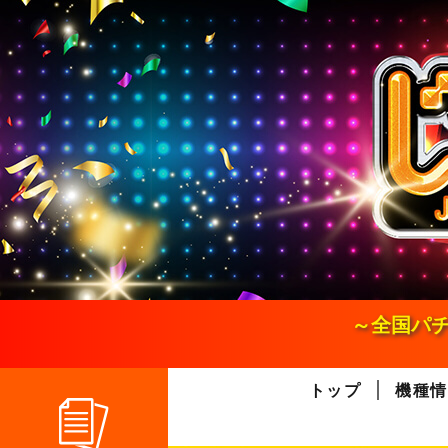
S
k
i
p
t
o
c
o
n
t
e
n
t
～全国パチ
トップ
機種情