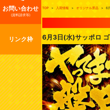
お問い合わせ
TOP
>
入荷情報
>
オリジナル景品
>
6
(資料請求等)
6月3日(水)サッポロ
リンク枠