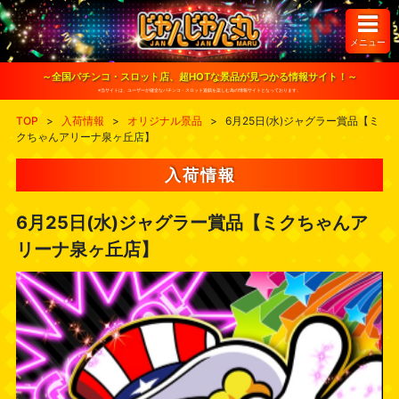
S
k
i
メニュー
p
t
o
～全国パチンコ・スロット店、超HOTな景品が見つかる情報サイト！～
c
※当サイトは、ユーザーが健全なパチンコ・スロット遊戯を楽しむ為の情報サイトとなっております。
o
n
TOP
>
入荷情報
>
オリジナル景品
>
6月25日(水)ジャグラー賞品【ミ
t
クちゃんアリーナ泉ヶ丘店】
e
n
t
入荷情報
6月25日(水)ジャグラー賞品【ミクちゃんア
リーナ泉ヶ丘店】