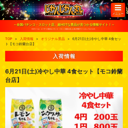
S
k
i
メニュー
p
t
o
～全国パチンコ・スロット店、超HOTな景品が見つかる情報サイト！～
c
※当サイトは、ユーザーが健全なパチンコ・スロット遊戯を楽しむ為の情報サイトとなっております。
o
n
TOP
>
入荷情報
>
オリジナル景品
>
6月21日(土)冷やし中華 4食セッ
t
ト【モコ鈴蘭台店】
e
n
t
入荷情報
6月21日(土)冷やし中華 4食セット【モコ鈴蘭
台店】