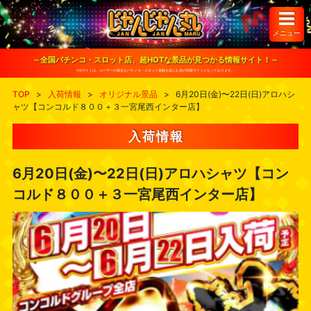
S
k
i
メニュー
p
t
o
～全国パチンコ・スロット店、超HOTな景品が見つかる情報サイト！～
c
※当サイトは、ユーザーが健全なパチンコ・スロット遊戯を楽しむ為の情報サイトとなっております。
o
n
TOP
>
入荷情報
>
オリジナル景品
>
6月20日(金)〜22日(日)アロハシ
t
ャツ【コンコルド８００＋３一宮尾西インター店】
e
n
t
入荷情報
6月20日(金)〜22日(日)アロハシャツ【コン
コルド８００＋３一宮尾西インター店】