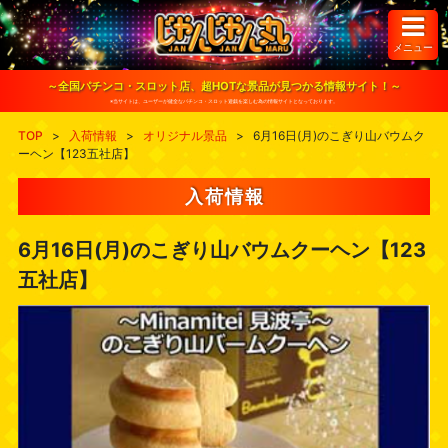
S
k
i
メニュー
p
t
o
～全国パチンコ・スロット店、超HOTな景品が見つかる情報サイト！～
c
※当サイトは、ユーザーが健全なパチンコ・スロット遊戯を楽しむ為の情報サイトとなっております。
o
n
TOP
>
入荷情報
>
オリジナル景品
>
6月16日(月)のこぎり山バウムク
t
ーヘン【123五社店】
e
n
t
入荷情報
6月16日(月)のこぎり山バウムクーヘン【123
五社店】