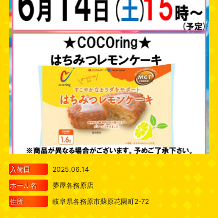
入荷日
2025.06.14
ホール名
夢屋各務原店
住所
岐阜県各務原市蘇原花園町2-72