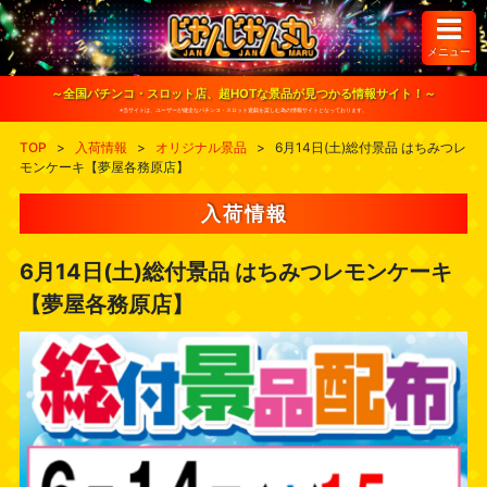
S
k
i
メニュー
p
t
o
～全国パチンコ・スロット店、超HOTな景品が見つかる情報サイト！～
c
※当サイトは、ユーザーが健全なパチンコ・スロット遊戯を楽しむ為の情報サイトとなっております。
o
n
TOP
>
入荷情報
>
オリジナル景品
>
6月14日(土)総付景品 はちみつレ
t
モンケーキ【夢屋各務原店】
e
n
t
入荷情報
6月14日(土)総付景品 はちみつレモンケーキ
【夢屋各務原店】