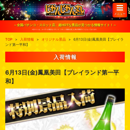
S
k
i
メニュー
p
t
o
～全国パチンコ・スロット店、超HOTな景品が見つかる情報サイト！～
c
※当サイトは、ユーザーが健全なパチンコ・スロット遊戯を楽しむ為の情報サイトとなっております。
o
n
TOP
>
入荷情報
>
オリジナル景品
>
6月13日(金)鳳凰美田【プレイラ
t
ンド第一平和】
e
n
t
入荷情報
6月13日(金)鳳凰美田【プレイランド第一平
和】