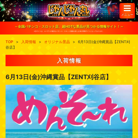
S
k
i
メニュー
p
t
o
～全国パチンコ・スロット店、超HOTな景品が見つかる情報サイト！～
c
※当サイトは、ユーザーが健全なパチンコ・スロット遊戯を楽しむ為の情報サイトとなっております。
o
n
TOP
>
入荷情報
>
オリジナル景品
>
6月13日(金)沖縄賞品【ZENT刈
t
谷店】
e
n
t
入荷情報
6月13日(金)沖縄賞品【ZENT刈谷店】