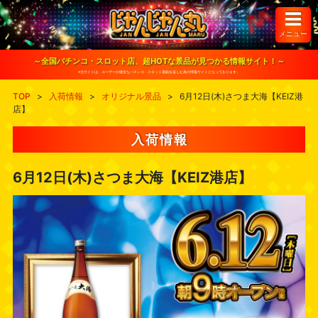
S
k
i
メニュー
p
t
o
～全国パチンコ・スロット店、超HOTな景品が見つかる情報サイト！～
c
※当サイトは、ユーザーが健全なパチンコ・スロット遊戯を楽しむ為の情報サイトとなっております。
o
n
TOP
>
入荷情報
>
オリジナル景品
>
6月12日(木)さつま大海【KEIZ港
t
店】
e
n
t
入荷情報
6月12日(木)さつま大海【KEIZ港店】