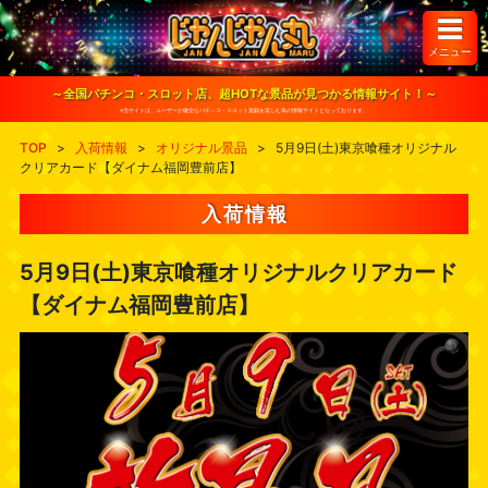
S
k
i
メニュー
p
t
o
～全国パチンコ・スロット店、超HOTな景品が見つかる情報サイト！～
c
※当サイトは、ユーザーが健全なパチンコ・スロット遊戯を楽しむ為の情報サイトとなっております。
o
n
TOP
>
入荷情報
>
オリジナル景品
>
5月9日(土)東京喰種オリジナル
t
クリアカード【ダイナム福岡豊前店】
e
n
t
入荷情報
5月9日(土)東京喰種オリジナルクリアカード
【ダイナム福岡豊前店】