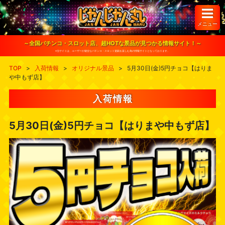
S
k
i
メニュー
p
t
o
～全国パチンコ・スロット店、超HOTな景品が見つかる情報サイト！～
c
※当サイトは、ユーザーが健全なパチンコ・スロット遊戯を楽しむ為の情報サイトとなっております。
o
n
TOP
>
入荷情報
>
オリジナル景品
>
5月30日(金)5円チョコ【はりま
t
や中もず店】
e
n
t
入荷情報
5月30日(金)5円チョコ【はりまや中もず店】