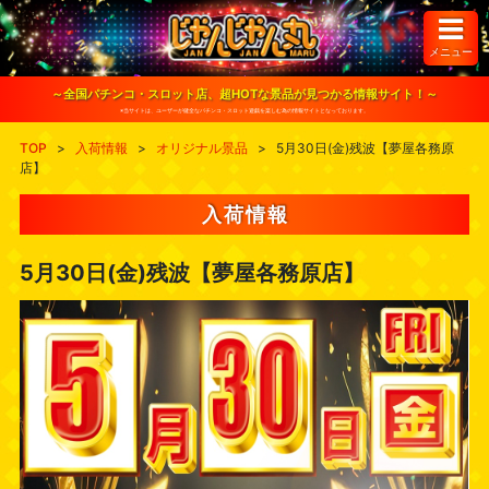
S
k
i
メニュー
p
t
o
～全国パチンコ・スロット店、超HOTな景品が見つかる情報サイト！～
c
※当サイトは、ユーザーが健全なパチンコ・スロット遊戯を楽しむ為の情報サイトとなっております。
o
n
TOP
>
入荷情報
>
オリジナル景品
>
5月30日(金)残波【夢屋各務原
t
店】
e
n
t
入荷情報
5月30日(金)残波【夢屋各務原店】