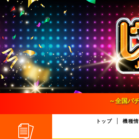
S
k
i
p
t
o
c
o
n
t
e
n
t
～全国パチ
トップ
機種情