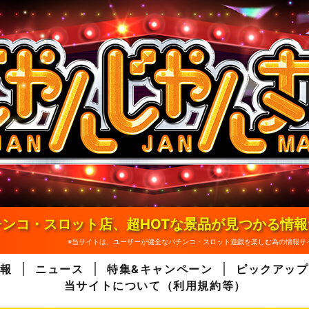
ンコ・スロット店、超HOTな景品が見つかる情
※当サイトは、ユーザーが健全なパチンコ・スロット遊戯を楽しむ為の情報サ
報
ニュース
特集&キャンペーン
ピックアップ
当サイトについて（利用規約等）