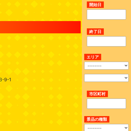
開始日
終了日
エリア
9-1
市区町村
景品の種類