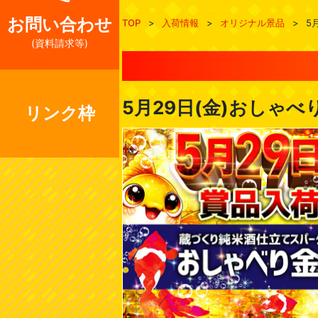
お問い合わせ
TOP
>
入荷情報
>
オリジナル景品
>
5
(資料請求等)
5月29日(金)おしゃ
リンク枠