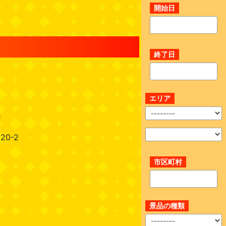
開始日
終了日
エリア
店
0-2
市区町村
景品の種類