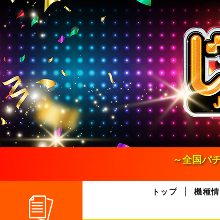
S
k
i
p
t
o
c
o
n
t
e
n
t
～全国パチ
トップ
機種情