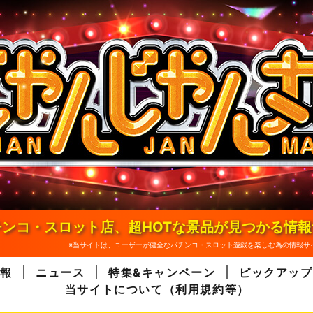
ンコ・スロット店、超HOTな景品が見つかる情
※当サイトは、ユーザーが健全なパチンコ・スロット遊戯を楽しむ為の情報サ
報
ニュース
特集&キャンペーン
ピックアップ
当サイトについて（利用規約等）