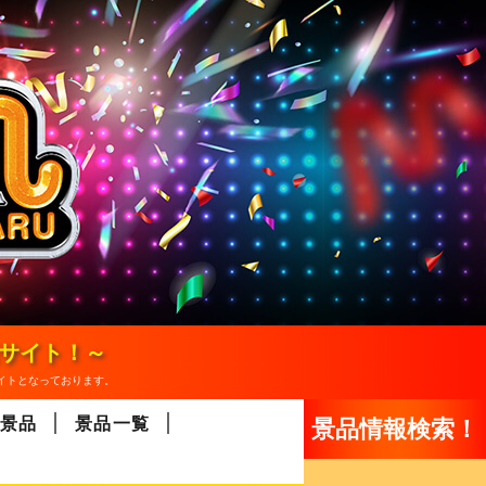
報サイト！～
イトとなっております。
景品
景品一覧
景品情報検索！