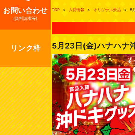
お問い合わせ
TOP
>
入荷情報
>
オリジナル景品
>
5
(資料請求等)
5月23日(金)ハナハ
リンク枠