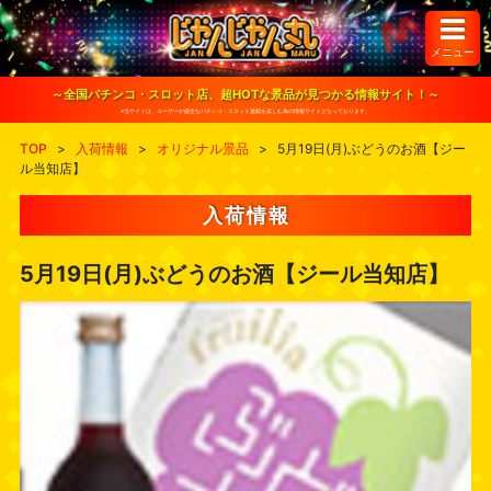
S
k
i
メニュー
p
t
o
～全国パチンコ・スロット店、超HOTな景品が見つかる情報サイト！～
c
※当サイトは、ユーザーが健全なパチンコ・スロット遊戯を楽しむ為の情報サイトとなっております。
o
n
TOP
>
入荷情報
>
オリジナル景品
>
5月19日(月)ぶどうのお酒【ジー
t
ル当知店】
e
n
t
入荷情報
5月19日(月)ぶどうのお酒【ジール当知店】