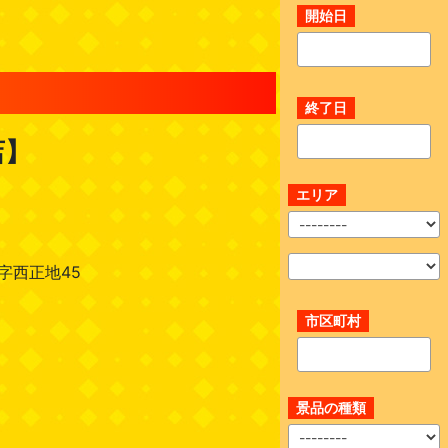
開始日
終了日
店】
エリア
字西正地45
市区町村
景品の種類