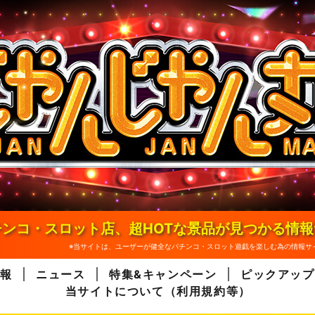
ンコ・スロット店、超HOTな景品が見つかる情
※当サイトは、ユーザーが健全なパチンコ・スロット遊戯を楽しむ為の情報サ
報
ニュース
特集&キャンペーン
ピックアップ
当サイトについて（利用規約等）