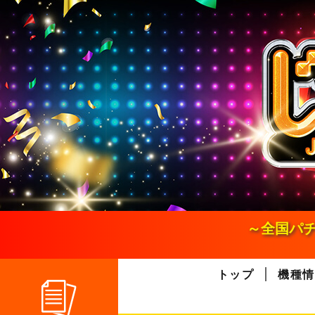
S
k
i
p
t
o
c
o
n
t
e
n
t
～全国パチ
トップ
機種情