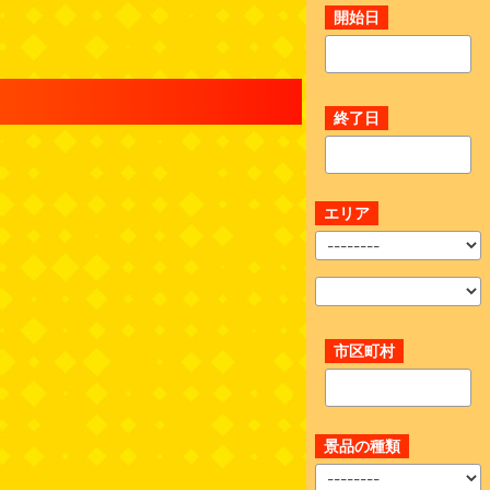
開始日
終了日
エリア
市区町村
景品の種類