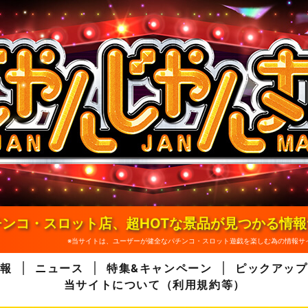
ンコ・スロット店、超HOTな景品が見つかる情
※当サイトは、ユーザーが健全なパチンコ・スロット遊戯を楽しむ為の情報サ
報
ニュース
特集&キャンペーン
ピックアップ
当サイトについて（利用規約等）