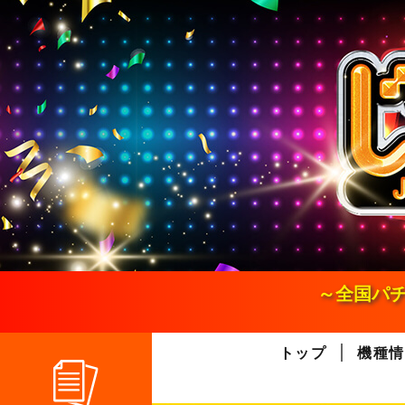
S
k
i
p
t
o
c
o
n
t
e
n
t
～全国パチ
トップ
機種情